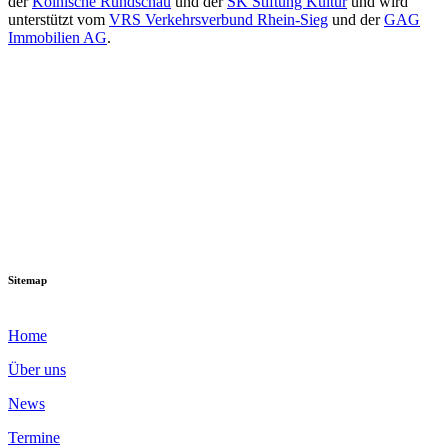
der
Kölnische Rundschau
und der
SK Stiftung Kultur
und wird
unterstützt vom
VRS Verkehrsverbund Rhein-Sieg
und der
GAG
Immobilien AG
.
Sitemap
Home
Über uns
News
Termine