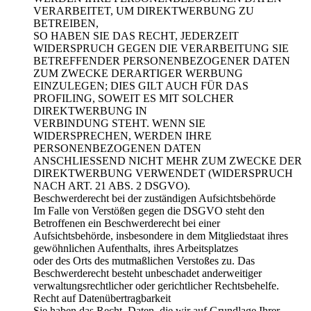
VERARBEITET, UM DIREKTWERBUNG ZU
BETREIBEN,
SO HABEN SIE DAS RECHT, JEDERZEIT
WIDERSPRUCH GEGEN DIE VERARBEITUNG SIE
BETREFFENDER PERSONENBEZOGENER DATEN
ZUM ZWECKE DERARTIGER WERBUNG
EINZULEGEN; DIES GILT AUCH FÜR DAS
PROFILING, SOWEIT ES MIT SOLCHER
DIREKTWERBUNG IN
VERBINDUNG STEHT. WENN SIE
WIDERSPRECHEN, WERDEN IHRE
PERSONENBEZOGENEN DATEN
ANSCHLIESSEND NICHT MEHR ZUM ZWECKE DER
DIREKTWERBUNG VERWENDET (WIDERSPRUCH
NACH ART. 21 ABS. 2 DSGVO).
Beschwerderecht bei der zuständigen Aufsichtsbehörde
Im Falle von Verstößen gegen die DSGVO steht den
Betroffenen ein Beschwerderecht bei einer
Aufsichtsbehörde, insbesondere in dem Mitgliedstaat ihres
gewöhnlichen Aufenthalts, ihres Arbeitsplatzes
oder des Orts des mutmaßlichen Verstoßes zu. Das
Beschwerderecht besteht unbeschadet anderweitiger
verwaltungsrechtlicher oder gerichtlicher Rechtsbehelfe.
Recht auf Datenübertragbarkeit
Sie haben das Recht, Daten, die wir auf Grundlage Ihrer