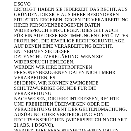
DSGVO
ERFOLGT, HABEN SIE JEDERZEIT DAS RECHT, AUS
GRÜNDEN, DIE SICH AUS IHRER BESONDEREN
SITUATION ERGEBEN, GEGEN DIE VERARBEITUNG
IHRER PERSONENBEZOGENEN DATEN
WIDERSPRUCH EINZULEGEN; DIES GILT AUCH
FÜR EIN AUF DIESE BESTIMMUNGEN GESTÜTZTES
PROFILING. DIE JEWEILIGE RECHTSGRUNDLAGE,
AUF DENEN EINE VERARBEITUNG BERUHT,
ENTNEHMEN SIE DIESER
DATENSCHUTZERKLÄRUNG. WENN SIE
WIDERSPRUCH EINLEGEN,
WERDEN WIR IHRE BETROFFENEN
PERSONENBEZOGENEN DATEN NICHT MEHR
VERARBEITEN, ES
SEI DENN, WIR KÖNNEN ZWINGENDE
SCHUTZWÜRDIGE GRÜNDE FÜR DIE
VERARBEITUNG
NACHWEISEN, DIE IHRE INTERESSEN, RECHTE
UND FREIHEITEN ÜBERWIEGEN ODER DIE
VERARBEITUNG DIENT DER GELTENDMACHUNG,
AUSÜBUNG ODER VERTEIDIGUNG VON
RECHTSANSPRÜCHEN (WIDERSPRUCH NACH ART.
21 ABS. 1 DSGVO).
WERDEN IHRE PERSONENBEZOGENEN DATEN